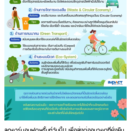
ลดคาร์บอนฟุตพริ้นท์วันนี้!! เพื่อส่งต่ออนาคตที่ยั่งยืน